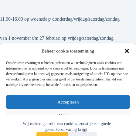
11.00-16.00 op woensdag/ donderdag/vrijdag/zaterdag/zondag
van 1 november t/m 27 februari op vrijdag/zaterdag/zondag
Beheer cookie toestemming
Om de beste ervaringen te bieden, gebruiken wij technologieën zoals cookies om
informatie over je apparaat op te slaan en/of te raadplegen. Door in te stemmen met
deze technologieën kunnen wij gegevens zoals surfgedrag of unieke ID's op deze site
Op onze nieuwsbrief abonneren
verwerken. Als je geen toestemming geeft of uw toestemming intrekt, kan dit een
nadelige invloed hebben op bepaalde functies en mogelijkheden.
Accepteren
Weigeren
Wij maken gebruik van cookies, zodat je een goede
Bekijk voorkeuren
gebruikerservaring krijgt.
We sturen je geen spam! Lees ons
privacybeleid
voor