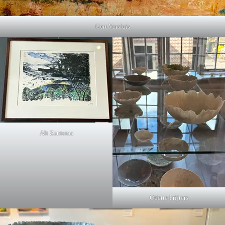
Gert Versluis
Alt Zantema
Odette Frijters