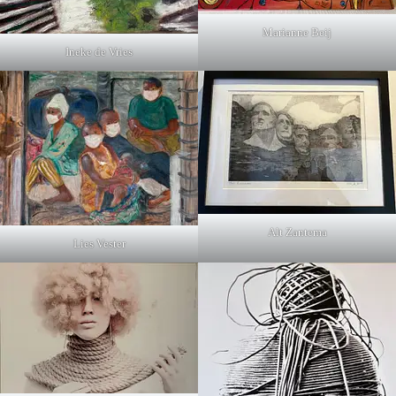
Marianne Beij
Ineke de Vries
Alt Zantema
Lies Vester