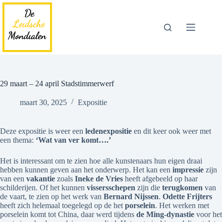
Ga
naar
de
inhoud
29 maart – 24 april Stadstimmerwerf
maart 30, 2025
Expositie
Deze expositie is weer een
ledenexpositie
en dit keer ook weer met
een thema:
‘Wat van ver komt….’
Het is interessant om te zien hoe alle kunstenaars hun eigen draai
hebben kunnen geven aan het onderwerp. Het kan een
impressie
zijn
van een
vakantie
zoals
Ineke de Vries
heeft afgebeeld op haar
schilderijen. Of het kunnen
vissersschepen
zijn die
terugkomen
van
de vaart, te zien op het werk van
Bernard Nijssen
.
Odette Frijters
heeft zich helemaal toegelegd op de het
porselein
. Het werken met
porselein komt tot China, daar werd tijdens
de Ming-dynastie
voor het