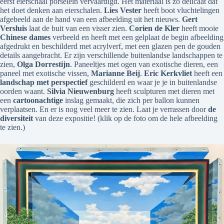
eerst eierschaal porselein vervaardigd. Het materiaal is zo delicaat dat
het doet denken aan eierschalen.
Lies Vester
heeft boot vluchtelingen
afgebeeld aan de hand van een afbeelding uit het nieuws.
Gert
Versluis
laat de buit van een visser zien.
Corien de Kler
heeft mooie
Chinese dames
verbeeld en heeft met een gelplaat de begin afbeelding
afgedrukt en beschilderd met acrylverf, met een glazen pen de gouden
details aangebracht. Er zijn verschillende buitenlandse landschappen te
zien,
Olga Dorrestijn
. Paneeltjes met ogen van exotische dieren, een
paneel met exotische vissen,
Marianne Beij
.
Eric Kerkvliet
heeft een
landschap met perspectief
geschilderd en waar je je in buitenlandse
oorden waant.
Silvia Nieuwenburg
heeft sculpturen met dieren met
een
cartoonachtige
inslag gemaakt, die zich per ballon kunnen
verplaatsen. En er is nog veel meer te zien. Laat je verrassen door
de
diversiteit
van deze expositie! (klik op de foto om de hele afbeelding
te zien.)