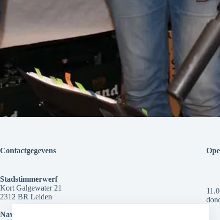
Contactgegevens
Ope
Stadstimmerwerf
Kort Galgewater 21
11.0
2312 BR Leiden
dond
Navigeer naar de locatie: