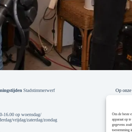
ningstijden
Stadstimmerwerf
Op onze 
Om de beste er
0-16.00 op woensdag/
apparaat op te
erdag/vrijdag/zaterdag/zondag
gegevens zoals
toestemming in