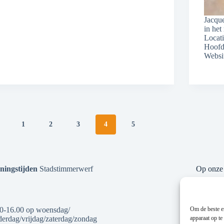
Jacque
in he
Locat
Hoofd
Websit
1
2
3
4
5
ningstijden
Stadstimmerwerf
Op onze 
Om de beste er
0-16.00 op woensdag/
apparaat op te
erdag/vrijdag/zaterdag/zondag