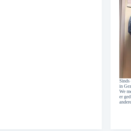
Sinds
in Ge
We mo
er ged
ander