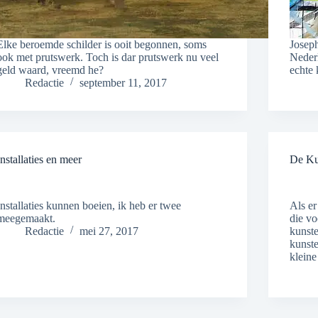
Elke beroemde schilder is ooit begonnen, soms
Joseph
ook met prutswerk. Toch is dar prutswerk nu veel
Nederl
geld waard, vreemd he?
echte 
Redactie
september 11, 2017
Installaties en meer
De Ku
Installaties kunnen boeien, ik heb er twee
Als er
meegemaakt.
die vo
Redactie
mei 27, 2017
kunste
kunst
kleine