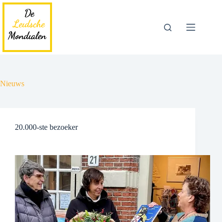
Ga
naar
de
inhoud
Nieuws
20.000-ste bezoeker